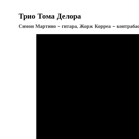
Трио Тома Делора
Симон Мартино – гитара, Жорж Корреа – контрабас