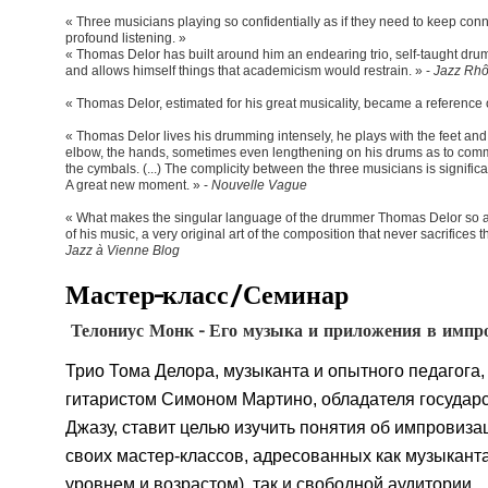
« Three musicians playing so confidentially as if they need to keep conne
profound listening. »
« Thomas Delor has built around him an endearing trio, self-taught dru
and allows himself things that academicism would restrain. » -
Jazz Rhô
« Thomas Delor, estimated for his great musicality, became a reference o
« Thomas Delor lives his drumming intensely, he plays with the feet and s
elbow, the hands, sometimes even lengthening on his drums as to commun
the cymbals. (...) The complicity between the three musicians is significa
A great new moment. » -
Nouvelle Vague
« What makes the singular language of the drummer Thomas Delor so attr
of his music, a very original art of the composition that never sacrifices t
Jazz à Vienne Blog
Мастер-класс/Семинар
Телониус Монк - Его музыка и приложения в импр
Трио Тома Делора, музыканта и опытного педагога
гитаристом Симоном Мартино, обладателя государ
Джазу, ставит целью изучить понятия об импровиза
своих мастер-классов, адресованных как музыкант
уровнем и возрастом), так и свободной аудитории.