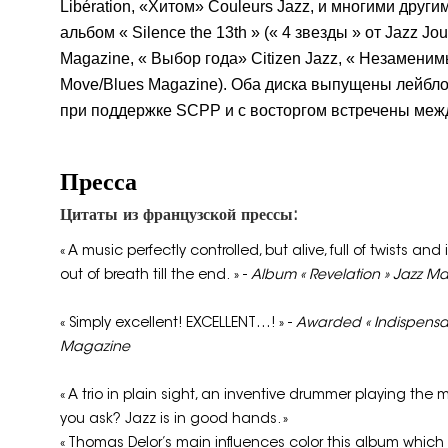
Libération, «Хитом» Couleurs Jazz, и многими други
альбом « Silence the 13th » (« 4 звезды » от Jazz Jou
Magazine, « Выбор года» Citizen Jazz, « Незаменим
Move/Blues Magazine). Оба диска выпущены лейбло
при поддержке SCPP и с восторгом встречены меж
Пресса
Цитаты из французской прессы:
« A music perfectly controlled, but alive, full of twists an
out of breath till the end. » -
Album « Revelation »
Jazz M
« Simply excellent! EXCELLENT…! » -
Awarded « Indispensab
Magazine
« A trio in plain sight, an inventive drummer playing the
you ask? Jazz is in good hands. »
« Thomas Delor’s main influences color this album which o