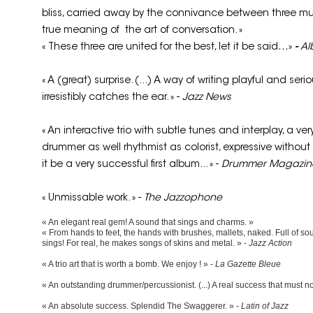
bliss, carried away by the connivance between three m
true meaning of the art of conversation. »
« These three are united for the best, let it be said…»
-
Al
« A (great) surprise. (...) A way of writing playful and se
irresistibly catches the ear. » -
Jazz News
« An interactive trio with subtle tunes and interplay, a 
drummer as well rhythmist as colorist, expressive without 
it be a very successful first album... » -
Drummer Magazin
« Unmissable work. » -
The Jazzophone
« An elegant real gem! A sound that sings and charms. »
« From hands to feet, the hands with brushes, mallets, naked. Full of s
sings! For real, he makes songs of skins and metal. » -
Jazz Action
« A trio art that is worth a bomb. We enjoy ! » -
La Gazette Bleue
« An outstanding drummer/percussionist. (...) A real success that must n
« An absolute success. Splendid The Swaggerer. » -
Latin of Jazz